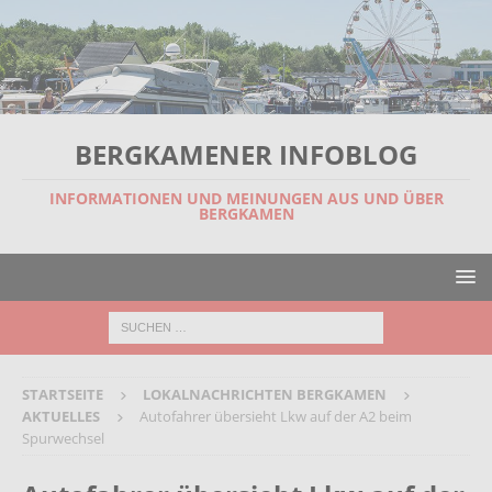
BERGKAMENER INFOBLOG
INFORMATIONEN UND MEINUNGEN AUS UND ÜBER
BERGKAMEN
STARTSEITE
LOKALNACHRICHTEN BERGKAMEN
AKTUELLES
Autofahrer übersieht Lkw auf der A2 beim
Spurwechsel