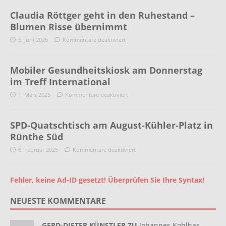
Claudia Röttger geht in den Ruhestand –
Blumen Risse übernimmt
5. Juni 2025
Kommentare deaktiviert
Mobiler Gesundheitskiosk am Donnerstag
im Treff International
1. März 2025
Kommentare deaktiviert
SPD-Quatschtisch am August-Kühler-Platz in
Rünthe Süd
6. Februar 2025
Kommentare deaktiviert
Fehler, keine Ad-ID gesetzt! Überprüfen Sie Ihre Syntax!
NEUESTE KOMMENTARE
GERD-DIETER KÜNSTLER ZU
Johannes Kohlhas-