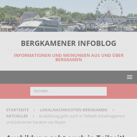
BERGKAMENER INFOBLOG
INFORMATIONEN UND MEINUNGEN AUS UND ÜBER
BERGKAMEN
STARTSEITE
LOKALNACHRICHTEN BERGKAMEN
AKTUELLES
Ausbildung geht auch in Teilzeit! Arbeitsagentur
und Jobcenter beraten via Skype