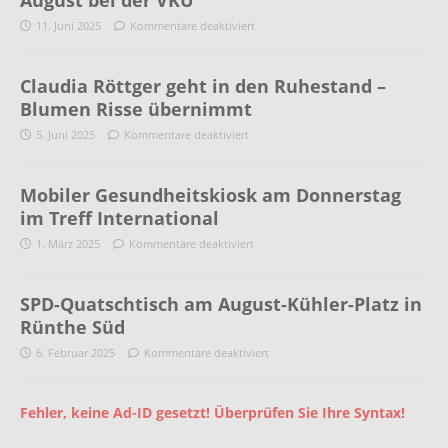
August bei der VKU
11. Juni 2025
Kommentare deaktiviert
Claudia Röttger geht in den Ruhestand –
Blumen Risse übernimmt
5. Juni 2025
Kommentare deaktiviert
Mobiler Gesundheitskiosk am Donnerstag
im Treff International
1. März 2025
Kommentare deaktiviert
SPD-Quatschtisch am August-Kühler-Platz in
Rünthe Süd
6. Februar 2025
Kommentare deaktiviert
Fehler, keine Ad-ID gesetzt! Überprüfen Sie Ihre Syntax!