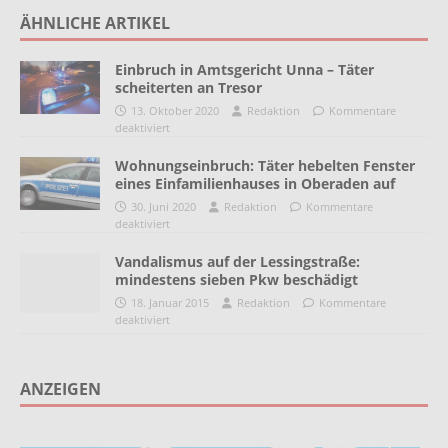
ÄHNLICHE ARTIKEL
Einbruch in Amtsgericht Unna – Täter
scheiterten an Tresor
13. Oktober 2020
Redaktion
Kommentare
deaktiviert
Wohnungseinbruch: Täter hebelten Fenster
eines Einfamilienhauses in Oberaden auf
30. Juni 2020
Redaktion
Kommentare
deaktiviert
Vandalismus auf der Lessingstraße:
mindestens sieben Pkw beschädigt
18. Januar 2015
Redaktion
Kommentare
deaktiviert
ANZEIGEN