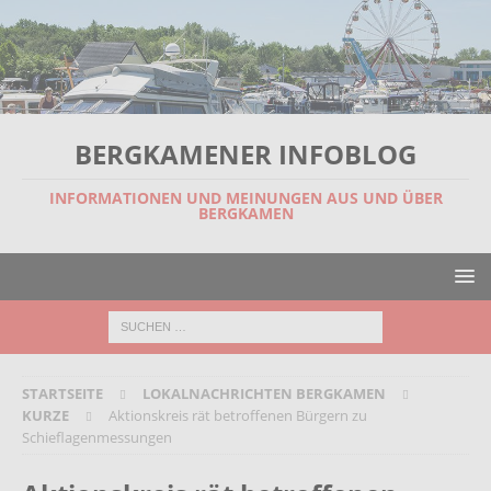
BERGKAMENER INFOBLOG
INFORMATIONEN UND MEINUNGEN AUS UND ÜBER
BERGKAMEN
STARTSEITE
LOKALNACHRICHTEN BERGKAMEN
KURZE
Aktionskreis rät betroffenen Bürgern zu
Schieflagenmessungen