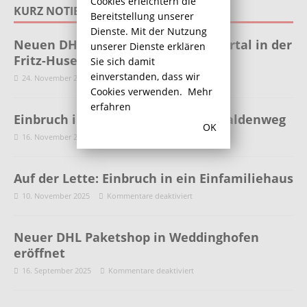
Cookies erleichtern die
KURZ NOTIERT
Bereitstellung unserer
Dienste. Mit der Nutzung
Neuen DHL-Paketshop im Kiosk Kartal in der
unserer Dienste erklären
Fritz-Husemann-Str. 20
Sie sich damit
einverstanden, dass wir
24. November 2025
Kommentare deaktiviert
Cookies verwenden.
Mehr
erfahren
Einbruch in Einfamilienhaus am Haldenweg
OK
16. November 2025
Kommentare deaktiviert
Auf der Lette: Einbruch in ein Einfamiliehaus
10. November 2025
Kommentare deaktiviert
Neuer DHL Paketshop in Weddinghofen
eröffnet
16. September 2025
Kommentare deaktiviert