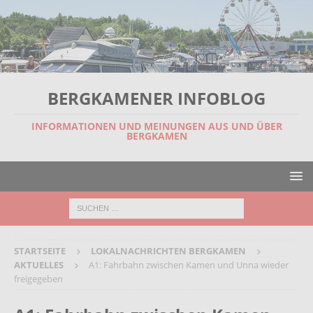
BERGKAMENER INFOBLOG
INFORMATIONEN UND MEINUNGEN AUS UND ÜBER
BERGKAMEN
STARTSEITE
LOKALNACHRICHTEN BERGKAMEN
AKTUELLES
A1: Fahrbahn zwischen Kamen und Unna wieder
freigegeben