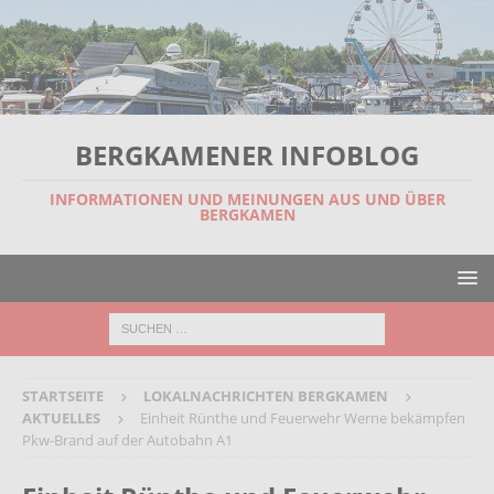
BERGKAMENER INFOBLOG
INFORMATIONEN UND MEINUNGEN AUS UND ÜBER
BERGKAMEN
STARTSEITE
LOKALNACHRICHTEN BERGKAMEN
AKTUELLES
Einheit Rünthe und Feuerwehr Werne bekämpfen
Pkw-Brand auf der Autobahn A1