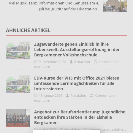
Viel Musik, Tanz, Informationen und Genüsse am 4.
Juli bei ‚KultiC‘ auf der Ökostation
ÄHNLICHE ARTIKEL
Zugewanderte geben Einblick in ihre
Lebenswelt: Ausstellungseröffnung in der
Bergkamener Volkshochschule
9. Dezember 2022
Redaktion
Kommentare
deaktiviert
EDV-Kurse der VHS mit Office 2021 bieten
umfassende Lernmöglichkeiten für alle
Interessierten
15. Januar 2024
Redaktion
Kommentare
deaktiviert
Angebot zur Berufsorientierung: Jugendliche
entdecken ihre Stärken in der Eishalle
Bergkamen
4. Mai 2022
Redaktion
Kommentare deaktiviert