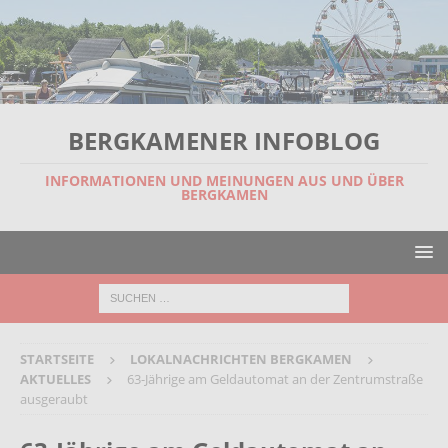
BERGKAMENER INFOBLOG
INFORMATIONEN UND MEINUNGEN AUS UND ÜBER
BERGKAMEN
STARTSEITE
LOKALNACHRICHTEN BERGKAMEN
AKTUELLES
63-Jährige am Geldautomat an der Zentrumstraße
ausgeraubt