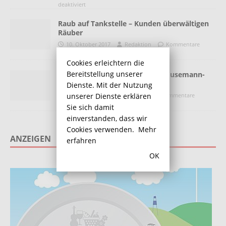
deaktiviert
Raub auf Tankstelle – Kunden überwältigen
Räuber
10. Oktober 2017
Redaktion
Kommentare
deaktiviert
Cookies erleichtern die
Bereitstellung unserer
Baustellentoilette an der Fritz-Husemann-
Straße abgebrannt
Dienste. Mit der Nutzung
11. Januar 2017
Redaktion
Kommentare
unserer Dienste erklären
deaktiviert
Sie sich damit
einverstanden, dass wir
Cookies verwenden.
Mehr
ANZEIGEN
erfahren
OK