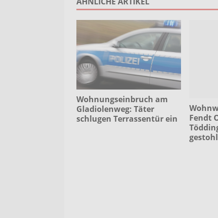
ÄHNLICHE ARTIKEL
Wohnungseinbruch am
Wohnwa
Gladiolenweg: Täter
Fendt O
schlugen Terrassentür ein
Töddin
gestoh