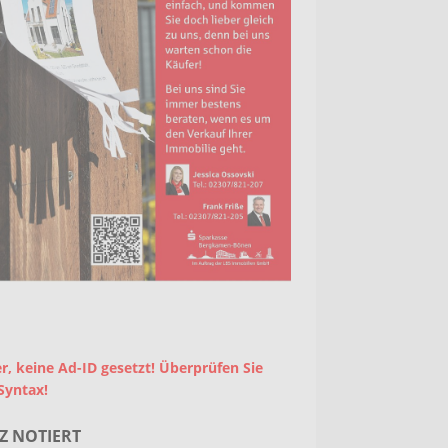
r, keine Ad-ID gesetzt! Überprüfen Sie
Syntax!
Z NOTIERT