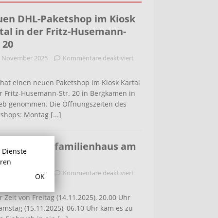
en DHL-Paketshop im Kiosk
tal in der Fritz-Husemann-
. 20
. November 2025
Kommentare deaktiviert
hat einen neuen Paketshop im Kiosk Kartal
r Fritz-Husemann-Str. 20 in Bergkamen in
ieb genommen. Die Öffnungszeiten des
tshops: Montag
[...]
bruch in Einfamilienhaus am
r Dienste
ldenweg
hren
. November 2025
Kommentare deaktiviert
OK
r Zeit von Freitag (14.11.2025), 20.00 Uhr
amstag (15.11.2025), 06.10 Uhr kam es zu