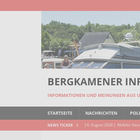
BERGKAMENER IN
INFORMATIONEN UND MEINUNGEN AUS 
STARTSEITE
NACHRICHTEN
POLI
[ 6. August 2026 ]
Mobiler Ges
NEWS TICKER
[ 6. August 2026 ]
Missstand be