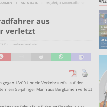
ANZ
GKAMEN
AKTUELLES
55-jähriger Motorradfahrer
unken schlagen: Jochen Malmsheimer eröffnet die Kabarettsaison
radfahrer aus
2026 nach Gennevilliers – Städtepartnerschaft hautnah erleben
 verletzt
Wohnberatung im Gemeindebüro an der Christuskirche in Rünthe
Kommentare deaktiviert
 gegen 18:00 Uhr ein Verkehrsunfall auf der
 dem ein 55-jähriger Mann aus Bergkamen verletzt
n Welver-Schwefe in Richtung Einecke, als er