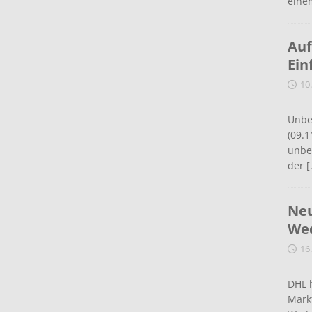
eine
Auf
Ein
10
Unbe
(09.1
unbef
der
[
Neu
Wed
16
DHL 
Mark