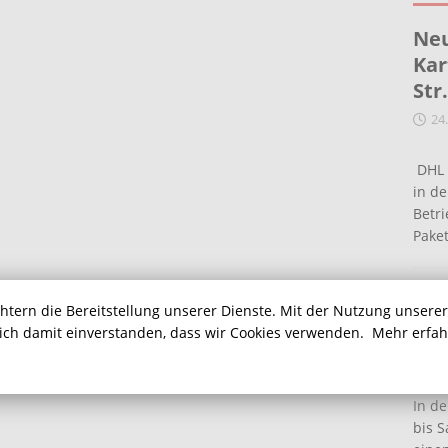
Neu
Kar
Str
24
DHL 
in de
Betr
Pake
Ein
chtern die Bereitstellung unserer Dienste. Mit der Nutzung unsere
Ha
sich damit einverstanden, dass wir Cookies verwenden.
Mehr erfa
16
In de
bis S