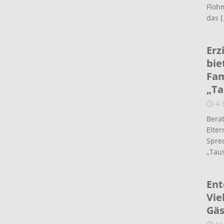
Flohm
das
[
Erz
bie
Fam
„Ta
4.
Berat
Elte
Spre
„Taus
Ent
Vie
Gäs