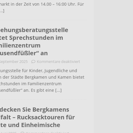
arkt in der Zeit von 14.00 – 16:00 Uhr. Für
...]
iehungsberatungsstelle
tet Sprechstunden im
ilienzentrum
usendfüßler“ an
 September 2025
Kommentare deaktiviert
ungsstelle für Kinder, Jugendliche und
rn der Städte Bergkamen und Kamen bietet
chstunden im Familienzentrum
endfüßler“ an. Es gibt eine
[...]
decken Sie Bergkamens
lfalt – Rucksacktouren für
te und Einheimische