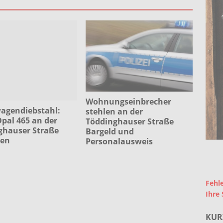
Wohnungseinbrecher
gendiebstahl:
stehlen an der
pal 465 an der
Töddinghauser Straße
ghauser Straße
Bargeld und
len
Personalausweis
Fehle
Ihre 
KUR