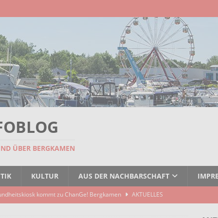
FOBLOG
UND ÜBER BERGKAMEN
TIK
KULTUR
AUS DER NACHBARSCHAFT
IMPR
undheitskiosk kommt zu ChanGe! Bergkamen
AKTUELLES
seitigt: EBB räumt Containerstellplatz
AKTUELLES