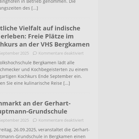
inghofen in Betrieb genommen. Die
ungszeiten des
[...]
tliche Vielfalt auf indische
 erleben: Freie Plätze im
hkurs an der VHS Bergkamen
 September 2025
Kommentare deaktiviert
Volkshochschule Bergkamen lädt alle
schmecker und Kochbegeisterten zu einem
igartigen Kochkurs Ende September ein.
en Sie eine kulinarische Reise
[...]
hmarkt an der Gerhart-
uptmann-Grundschule
 September 2025
Kommentare deaktiviert
eitag, 26.09.2025, veranstaltet die Gerhart-
tmann-Grundschule in Bergkamen einen