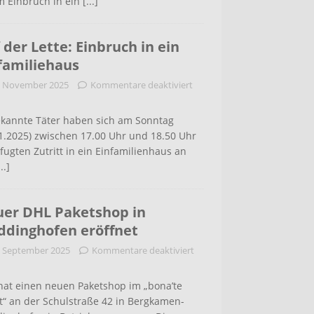
m Einbruch in ein
[...]
 der Lette: Einbruch in ein
familiehaus
. November 2025
Kommentare deaktiviert
kannte Täter haben sich am Sonntag
1.2025) zwischen 17.00 Uhr und 18.50 Uhr
ugten Zutritt in ein Einfamilienhaus an
...]
er DHL Paketshop in
dinghofen eröffnet
. September 2025
Kommentare deaktiviert
hat einen neuen Paketshop im „bona’te
t“ an der Schulstraße 42 in Bergkamen-