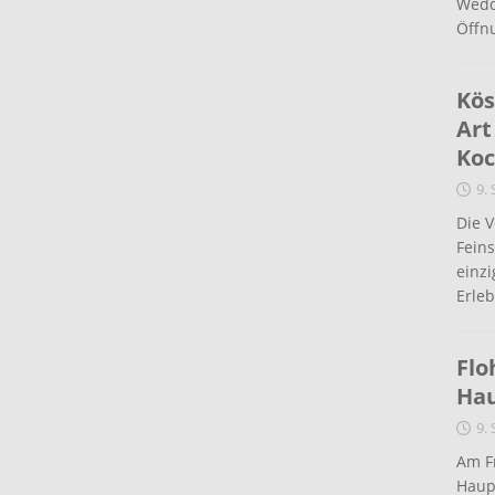
Wedd
Öffn
Kös
Art
Koc
9.
Die 
Fein
einz
Erleb
Flo
Ha
9.
Am Fr
Haup