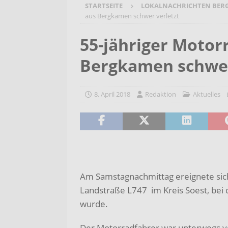
STARTSEITE
LOKALNACHRICHTEN BER
[ 6. August 2026 ]
Wenn Worte F
aus Bergkamen schwer verletzt
2026/2027
AKTUELLES
55-jähriger Motor
[ 6. August 2026 ]
Bürgerreise 
Bergkamen schwer
AKTUELLES
[ 6. August 2026 ]
Pflege- und 
8. April 2018
Redaktion
Aktuelles
AKTUELLES
Am Samstagnachmittag ereignete sich
Landstraße L747 im Kreis Soest, bei
wurde.
Der Motorradfahrer war unterwegs vo