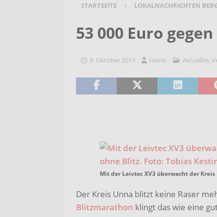
STARTSEITE
LOKALNACHRICHTEN BER
[ 6. August 2026 ]
Wenn Worte F
2026/2027
AKTUELLES
53 000 Euro gegen
[ 6. August 2026 ]
Bürgerreise 
AKTUELLES
9. Oktober 2013
Heino
Aktuelles
,
V
[ 6. August 2026 ]
Pflege- und 
AKTUELLES
Mit der Leivtec XV3 überwacht der Kreis 
Der Kreis Unna blitzt keine Raser me
Blitzmarathon
klingt das wie eine g