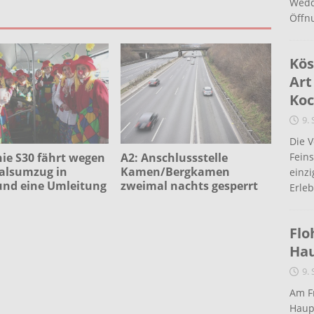
Wedd
Öffn
Kös
Art
Koc
9.
Die 
ie S30 fährt wegen
A2: Anschlussstelle
Fein
alsumzug in
Kamen/Bergkamen
einz
nd eine Umleitung
zweimal nachts gesperrt
Erleb
Flo
Ha
9.
Am Fr
Haup