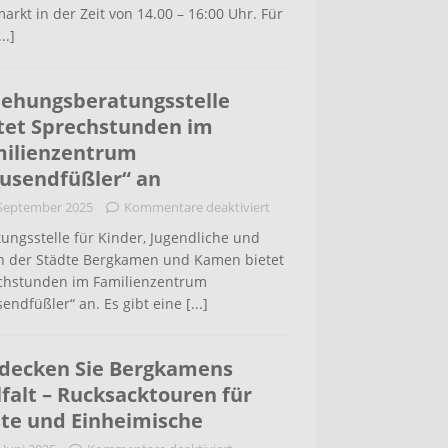
arkt in der Zeit von 14.00 – 16:00 Uhr. Für
...]
iehungsberatungsstelle
tet Sprechstunden im
ilienzentrum
usendfüßler“ an
 September 2025
Kommentare deaktiviert
ungsstelle für Kinder, Jugendliche und
rn der Städte Bergkamen und Kamen bietet
chstunden im Familienzentrum
endfüßler“ an. Es gibt eine
[...]
decken Sie Bergkamens
lfalt – Rucksacktouren für
te und Einheimische