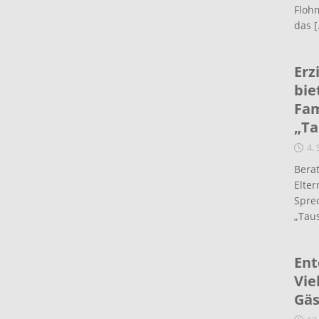
Flohm
das
[
Erz
bie
Fam
„Ta
4.
Berat
Elte
Spre
„Taus
Ent
Vie
Gäs