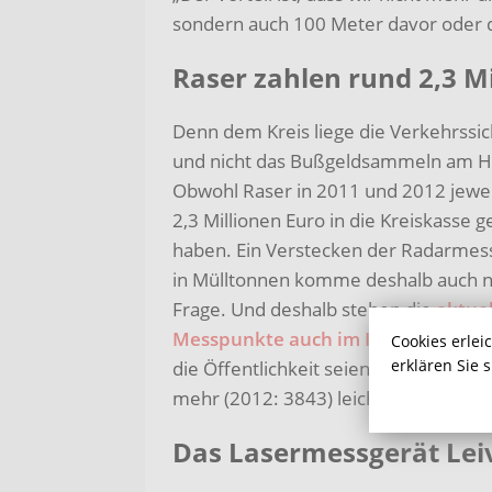
sondern auch 100 Meter davor oder 
Raser zahlen rund 2,3 Mi
Denn dem Kreis liege die Verkehrssic
und nicht das Bußgeldsammeln am H
Obwohl Raser in 2011 und 2012 jewei
2,3 Millionen Euro in die Kreiskasse g
haben. Ein Verstecken der Radarmes
in Mülltonnen komme deshalb auch ni
Frage. Und deshalb stehen die
aktue
Messpunkte auch im Internet
und w
Cookies erlei
erklären Sie 
die Öffentlichkeit seien die Einnahm
mehr (2012: 3843) leicht gesunken.
Das Lasermessgerät Leiv