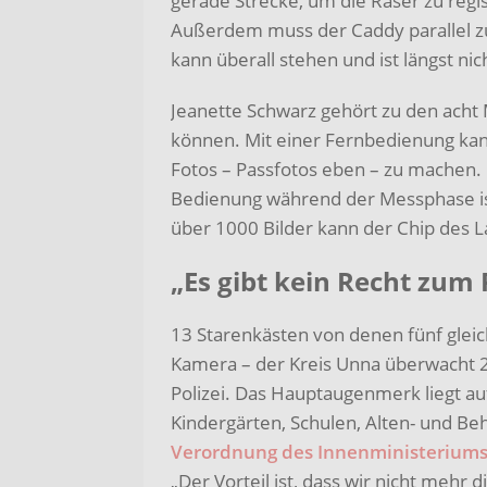
gerade Strecke, um die Raser zu regis
Außerdem muss der Caddy parallel zu
kann überall stehen und ist längst nic
Jeanette Schwarz gehört zu den acht 
können. Mit einer Fernbedienung kann
Fotos – Passfotos eben – zu machen. G
Bedienung während der Messphase ist 
über 1000 Bilder kann der Chip des 
„Es gibt kein Recht zum
13 Starenkästen von denen fünf gleich
Kamera – der Kreis Unna überwacht 2
Polizei. Das Hauptaugenmerk liegt a
Kindergärten, Schulen, Alten- und B
Verordnung des Innenministerium
„Der Vorteil ist, dass wir nicht meh