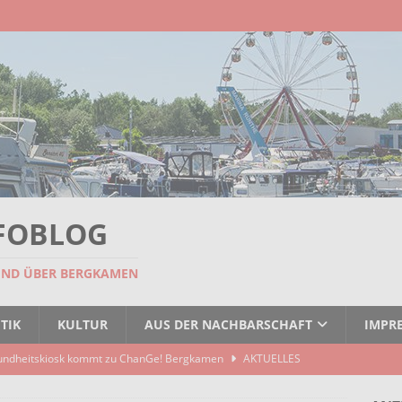
FOBLOG
UND ÜBER BERGKAMEN
TIK
KULTUR
AUS DER NACHBARSCHAFT
IMPR
undheitskiosk kommt zu ChanGe! Bergkamen
AKTUELLES
seitigt: EBB räumt Containerstellplatz
AKTUELLES