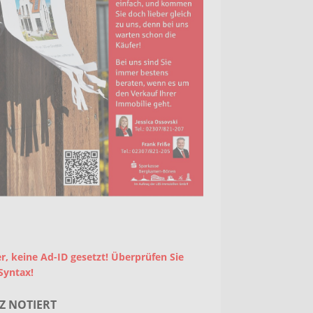
r, keine Ad-ID gesetzt! Überprüfen Sie
Syntax!
Z NOTIERT