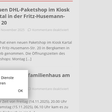
en DHL-Paketshop im Kiosk
tal in der Fritz-Husemann-
. 20
. November 2025
Kommentare deaktiviert
hat einen neuen Paketshop im Kiosk Kartal
r Fritz-Husemann-Str. 20 in Bergkamen in
ieb genommen. Die Öffnungszeiten des
tshops: Montag
[...]
bruch in Einfamilienhaus am
r Dienste
ldenweg
hren
. November 2025
Kommentare deaktiviert
OK
r Zeit von Freitag (14.11.2025), 20.00 Uhr
amstag (15.11.2025), 06.10 Uhr kam es zu