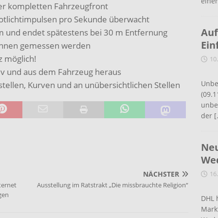
eine
der kompletten Fahrzeugfront
rotlichtimpulsen pro Sekunde überwacht
Auf
m und endet spätestens bei 30 m Entfernung
Ein
können gemessen werden
z möglich!
10
iv und aus dem Fahrzeug heraus
Unbe
tellen, Kurven und an unübersichtlichen Stellen
(09.1
unbef
der
[
Neu
Wed
NÄCHSTER
16
ternet
Ausstellung im Ratstrakt „Die missbrauchte Religion“
igen
DHL 
Mark