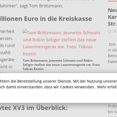
dahinter“, sagt Tom Brötzmann.
Neu
Kar
llionen Euro in die Kreiskasse
Str
herheit
24
erzen.
DHL 
ls rund
in de
ezahlt
Betr
sgeräte
Tom Brötzmann, Jeanette Schwarz und Robin
Pake
Seliger stellen das neue Lasermessgerät vor. Foto:
cht in
Tobias Kestin
llen
Ein
erden etwa von Antenne Unna vermeldet. Durch
chtern die Bereitstellung unserer Dienste. Mit der Nutzung unsere
Ha
sich damit einverstanden, dass wir Cookies verwenden.
Mehr erfa
en des Kreises trotz etwa 300 Arbeitsstunden
16
tec XV3 im Überblick:
In de
bis S