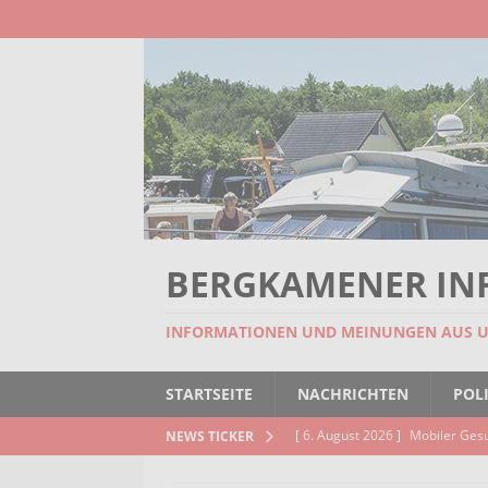
BERGKAMENER IN
INFORMATIONEN UND MEINUNGEN AUS 
STARTSEITE
NACHRICHTEN
POLI
[ 6. August 2026 ]
Mobiler Ges
NEWS TICKER
[ 6. August 2026 ]
Missstand be