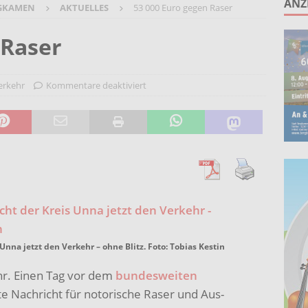
ANZ
GKAMEN
AKTUELLES
53 000 Euro gegen Raser
unken schlagen: Jochen Malmsheimer eröffnet die Kabarettsaison
 Raser
2026 nach Gennevilliers – Städtepartnerschaft hautnah erleben
erkehr
Kommentare deaktiviert
Wohnberatung im Gemeindebüro an der Christuskirche in Rünthe
Unna jetzt den Verkehr – ohne Blitz. Foto: Tobias Kestin
hr. Einen Tag vor dem
bundesweiten
ute Nachricht für notorische Raser und Aus-