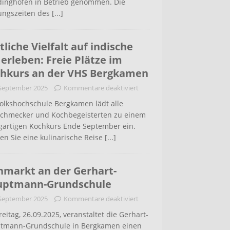
inghofen in Betrieb genommen. Die
ungszeiten des
[...]
tliche Vielfalt auf indische
 erleben: Freie Plätze im
hkurs an der VHS Bergkamen
 September 2025
Kommentare deaktiviert
Volkshochschule Bergkamen lädt alle
schmecker und Kochbegeisterten zu einem
igartigen Kochkurs Ende September ein.
en Sie eine kulinarische Reise
[...]
hmarkt an der Gerhart-
uptmann-Grundschule
 September 2025
Kommentare deaktiviert
eitag, 26.09.2025, veranstaltet die Gerhart-
tmann-Grundschule in Bergkamen einen