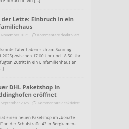
m Einbruch in ein
[...]
 der Lette: Einbruch in ein
familiehaus
. November 2025
Kommentare deaktiviert
kannte Täter haben sich am Sonntag
1.2025) zwischen 17.00 Uhr und 18.50 Uhr
ugten Zutritt in ein Einfamilienhaus an
...]
er DHL Paketshop in
dinghofen eröffnet
. September 2025
Kommentare deaktiviert
hat einen neuen Paketshop im „bona’te
t“ an der Schulstraße 42 in Bergkamen-