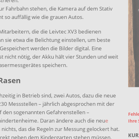
trieren.
r Fahrbahn stehen, die Kamera auf dem Stativ
ht so auffällig wie die grauen Autos.
Mitarbeitern, die die Leivtec XV3 bedienen
 sie etwa die Belichtung einstellen, um beste
espeichert werden die Bilder digital. Eine
nicht nötig, der Akku hält vier Stunden und weit
Lasermessgerätes speichern.
 Rasen
zeitig in Betrieb sind, zwei Autos, dazu die neue
30 Messstellen – jährlich abgesprochen mit der
uf den sogenannten Gefahrenstellen –
Fehle
ehindertenheime. Daran ändere auch die neu
e
Ihre 
s
nichts, das die Regeln zur Messung gelockert hat.
KUR
r direkt neben dem Kindergarten stehen müssen,