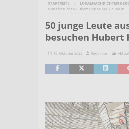
STARTSEITE
LOKALNACHRICHTEN BER
[ 6. August 2026 ]
Wenn Worte F
Unna besuchen Hubert Hüppe MdB in Berlin
2026/2027
AKTUELLES
50 junge Leute au
[ 6. August 2026 ]
Bürgerreise 
besuchen Hubert 
AKTUELLES
[ 6. August 2026 ]
Pflege- und 
19. Oktober 2022
Redaktion
Aktuel
AKTUELLES