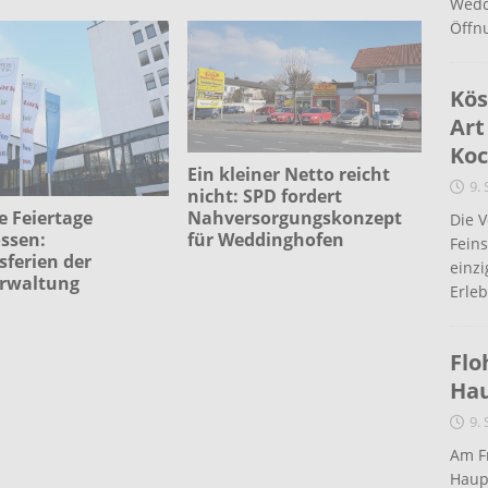
Wedd
Öffn
Kös
Art
Koc
Ein kleiner Netto reicht
9.
nicht: SPD fordert
Nahversorgungskonzept
e Feiertage
Die 
für Weddinghofen
ssen:
Fein
sferien der
einz
erwaltung
Erleb
Flo
Ha
9.
Am Fr
Haup