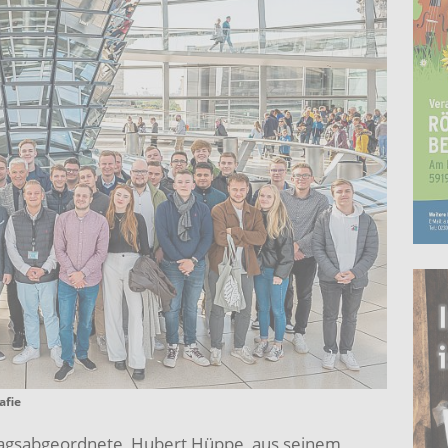
afie
agsabgeordnete, Hubert Hüppe, aus seinem