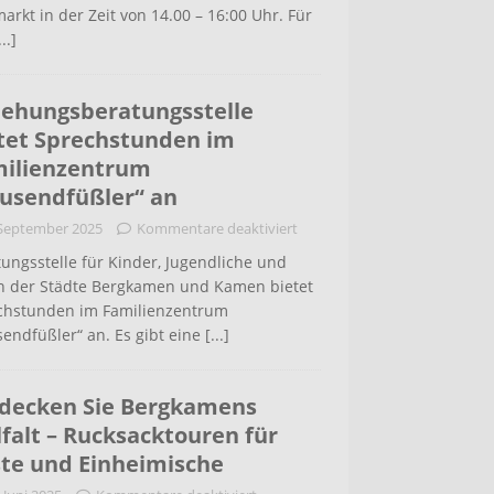
arkt in der Zeit von 14.00 – 16:00 Uhr. Für
...]
iehungsberatungsstelle
tet Sprechstunden im
ilienzentrum
usendfüßler“ an
 September 2025
Kommentare deaktiviert
ungsstelle für Kinder, Jugendliche und
rn der Städte Bergkamen und Kamen bietet
chstunden im Familienzentrum
endfüßler“ an. Es gibt eine
[...]
decken Sie Bergkamens
lfalt – Rucksacktouren für
te und Einheimische