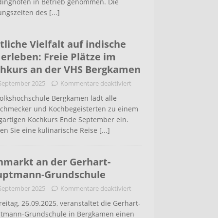
inghofen in Betrieb genommen. Die
ungszeiten des
[...]
tliche Vielfalt auf indische
 erleben: Freie Plätze im
hkurs an der VHS Bergkamen
 September 2025
Kommentare deaktiviert
Volkshochschule Bergkamen lädt alle
schmecker und Kochbegeisterten zu einem
igartigen Kochkurs Ende September ein.
en Sie eine kulinarische Reise
[...]
hmarkt an der Gerhart-
uptmann-Grundschule
 September 2025
Kommentare deaktiviert
eitag, 26.09.2025, veranstaltet die Gerhart-
tmann-Grundschule in Bergkamen einen