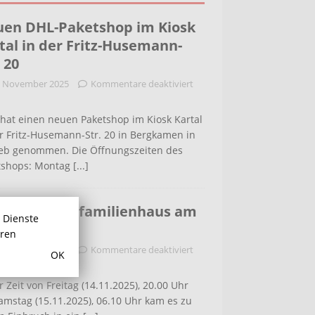
en DHL-Paketshop im Kiosk
tal in der Fritz-Husemann-
. 20
. November 2025
Kommentare deaktiviert
hat einen neuen Paketshop im Kiosk Kartal
r Fritz-Husemann-Str. 20 in Bergkamen in
ieb genommen. Die Öffnungszeiten des
tshops: Montag
[...]
bruch in Einfamilienhaus am
r Dienste
ldenweg
hren
. November 2025
Kommentare deaktiviert
OK
r Zeit von Freitag (14.11.2025), 20.00 Uhr
amstag (15.11.2025), 06.10 Uhr kam es zu