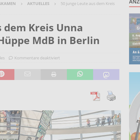
ANZ
GKAMEN
AKTUELLES
50 junge Leute aus dem Kreis
unken schlagen: Jochen Malmsheimer eröffnet die Kabarettsaison
s dem Kreis Unna
2026 nach Gennevilliers – Städtepartnerschaft hautnah erleben
Hüppe MdB in Berlin
Wohnberatung im Gemeindebüro an der Christuskirche in Rünthe
les
Kommentare deaktiviert