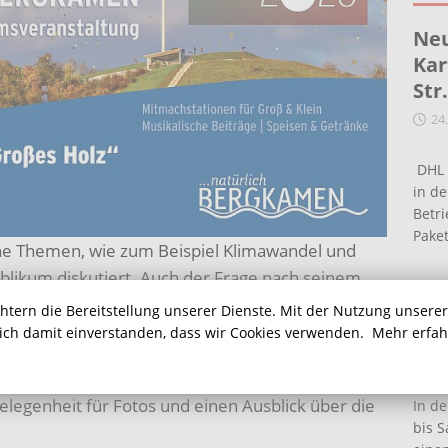
Neu
Kar
Str
24
DHL 
in de
Betr
Pake
e Themen, wie zum Beispiel Klimawandel und
blikum diskutiert. Auch der Frage nach seinem
Ein
ht aus. Hüppe ermutigte die vorwiegend
chtern die Bereitstellung unserer Dienste. Mit der Nutzung unsere
Ha
eren und ihr Schicksal nicht anderen zu überlassen.
sich damit einverstanden, dass wir Cookies verwenden.
Mehr erfa
16
men mit dem Politiker hoch hinaus auf die Kuppel
legenheit für Fotos und einen Ausblick über die
In de
bis S