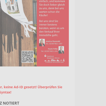
r, keine Ad-ID gesetzt! Überprüfen Sie
Syntax!
Z NOTIERT