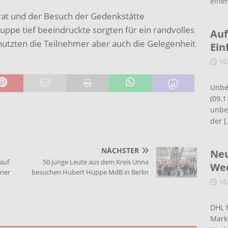
eine
rat und der Besuch der Gedenkstätte
uppe tief beeindruckte sorgten für ein randvolles
Auf
tzten die Teilnehmer aber auch die Gelegenheit
Ein
10
Unbe
(09.1
unbef
der
[
NÄCHSTER
Neu
 auf
50 junge Leute aus dem Kreis Unna
Wed
ner
besuchen Hubert Hüppe MdB in Berlin
16
DHL 
Mark