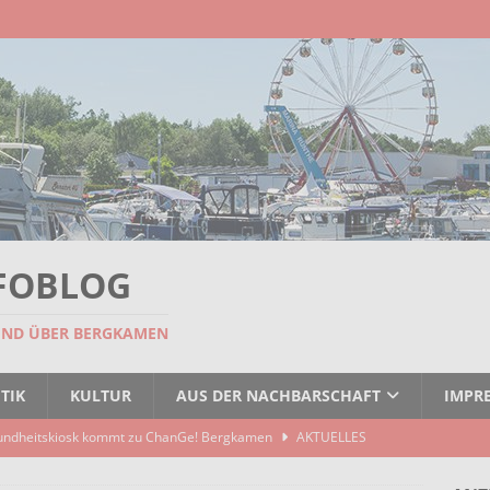
FOBLOG
UND ÜBER BERGKAMEN
TIK
KULTUR
AUS DER NACHBARSCHAFT
IMPR
undheitskiosk kommt zu ChanGe! Bergkamen
AKTUELLES
seitigt: EBB räumt Containerstellplatz
AKTUELLES