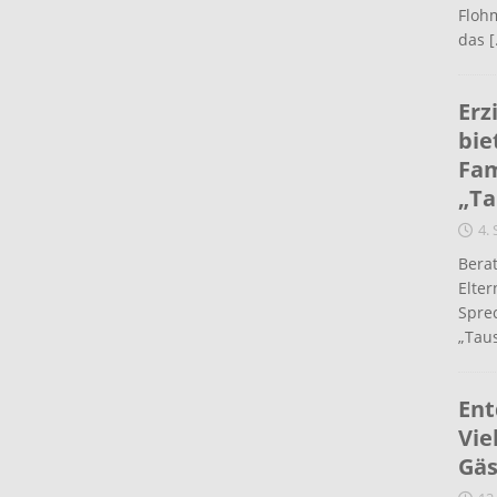
Flohm
das
[
Erz
bie
Fam
„Ta
4.
Berat
Elte
Spre
„Taus
Ent
Vie
Gäs