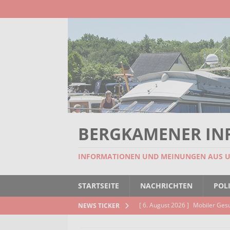
BERGKAMENER IN
INFORMATIONEN UND MEINUNGEN AUS 
STARTSEITE
NACHRICHTEN
POLI
[ 6. August 2026 ]
Mobiler Ges
NEWS TICKER
[ 6. August 2026 ]
Missstand be