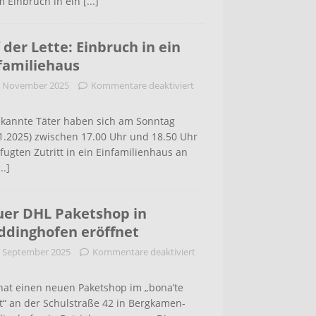
m Einbruch in ein
[...]
 der Lette: Einbruch in ein
familiehaus
. November 2025
Kommentare deaktiviert
kannte Täter haben sich am Sonntag
1.2025) zwischen 17.00 Uhr und 18.50 Uhr
ugten Zutritt in ein Einfamilienhaus an
...]
er DHL Paketshop in
dinghofen eröffnet
. September 2025
Kommentare deaktiviert
hat einen neuen Paketshop im „bona’te
t“ an der Schulstraße 42 in Bergkamen-