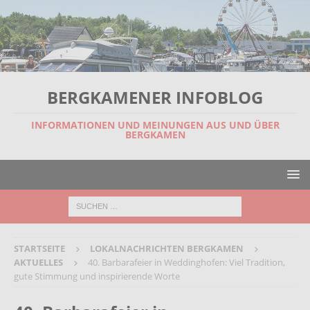
BERGKAMENER INFOBLOG
INFORMATIONEN UND MEINUNGEN AUS UND ÜBER
BERGKAMEN
STARTSEITE
LOKALNACHRICHTEN BERGKAMEN
AKTUELLES
40. Barbarafeier in Weddinghofen: Viel Tradition,
gute Stimmung und inspirierende Worte