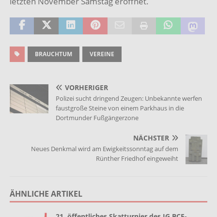
letzten November Samstag eröffnet.
BRAUCHTUM
VEREINE
VORHERIGER
Polizei sucht dringend Zeugen: Unbekannte werfen
faustgroße Steine von einem Parkhaus in die
Dortmunder Fußgängerzone
NÄCHSTER
Neues Denkmal wird am Ewigkeitssonntag auf dem
Rünther Friedhof eingeweiht
ÄHNLICHE ARTIKEL
21. öffentliches Skatturnier des IG BCE-