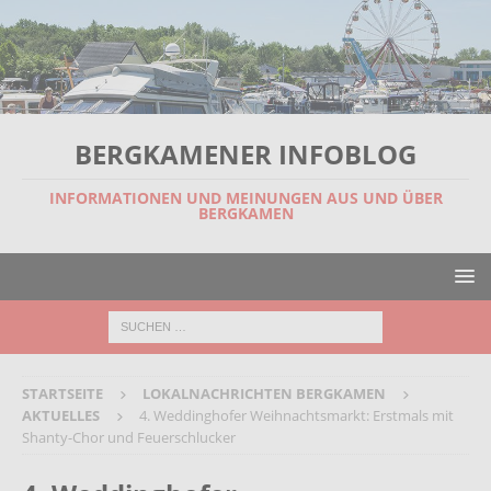
BERGKAMENER INFOBLOG
INFORMATIONEN UND MEINUNGEN AUS UND ÜBER
BERGKAMEN
STARTSEITE
LOKALNACHRICHTEN BERGKAMEN
AKTUELLES
4. Weddinghofer Weihnachtsmarkt: Erstmals mit
Shanty-Chor und Feuerschlucker