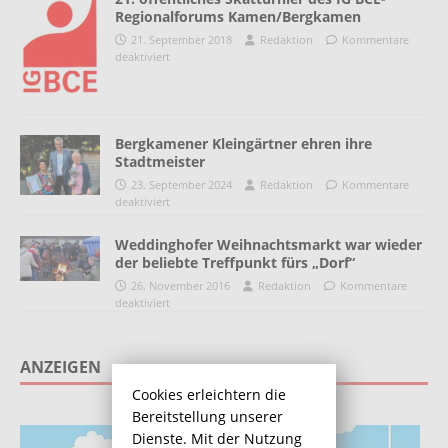
Regionalforums Kamen/Bergkamen
21. September 2018
Redaktion
Kommentare
deaktiviert
Bergkamener Kleingärtner ehren ihre
Stadtmeister
23. September 2024
Redaktion
Kommentare
deaktiviert
Weddinghofer Weihnachtsmarkt war wieder
der beliebte Treffpunkt fürs „Dorf“
26. November 2016
Redaktion
Kommentare
deaktiviert
ANZEIGEN
Cookies erleichtern die
Bereitstellung unserer
Dienste. Mit der Nutzung