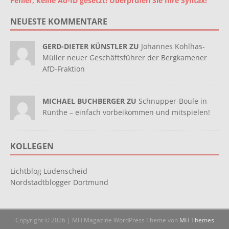
Fehler, keine Ad-ID gesetzt! Überprüfen Sie Ihre Syntax!
NEUESTE KOMMENTARE
GERD-DIETER KÜNSTLER ZU
Johannes Kohlhas-
Müller neuer Geschäftsführer der Bergkamener
AfD-Fraktion
MICHAEL BUCHBERGER ZU
Schnupper-Boule in
Rünthe – einfach vorbeikommen und mitspielen!
KOLLEGEN
Lichtblog Lüdenscheid
Nordstadtblogger Dortmund
Copyright © 2026 | MH Magazine WordPress Theme von
MH Themes