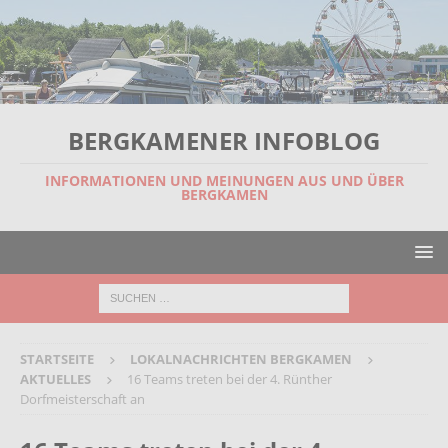
BERGKAMENER INFOBLOG
INFORMATIONEN UND MEINUNGEN AUS UND ÜBER
BERGKAMEN
STARTSEITE
LOKALNACHRICHTEN BERGKAMEN
AKTUELLES
16 Teams treten bei der 4. Rünther
Dorfmeisterschaft an