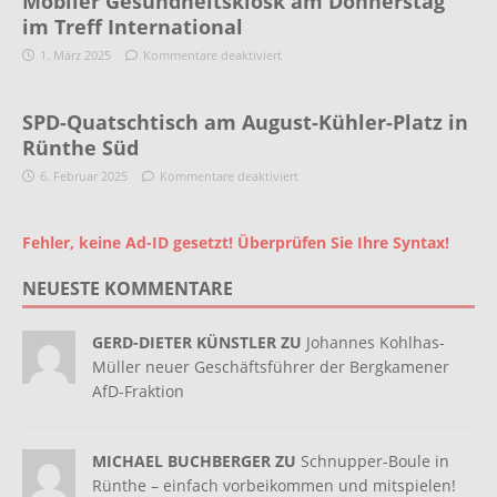
Mobiler Gesundheitskiosk am Donnerstag
im Treff International
1. März 2025
Kommentare deaktiviert
SPD-Quatschtisch am August-Kühler-Platz in
Rünthe Süd
6. Februar 2025
Kommentare deaktiviert
Fehler, keine Ad-ID gesetzt! Überprüfen Sie Ihre Syntax!
NEUESTE KOMMENTARE
GERD-DIETER KÜNSTLER ZU
Johannes Kohlhas-
Müller neuer Geschäftsführer der Bergkamener
AfD-Fraktion
MICHAEL BUCHBERGER ZU
Schnupper-Boule in
Rünthe – einfach vorbeikommen und mitspielen!