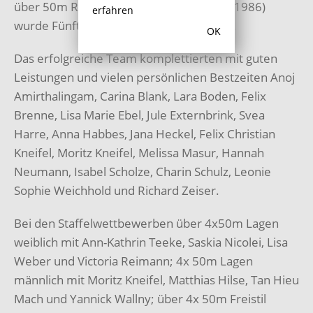
über 50m Rücken und Matthias Hilse (Jg.1986)
erfahren
wurde Fünfter im Finale über 50m Brust.
OK
Das erfolgreiche Team komplettierten mit guten
Leistungen und vielen persönlichen Bestzeiten Anoj
Amirthalingam, Carina Blank, Lara Boden, Felix
Brenne, Lisa Marie Ebel, Jule Externbrink, Svea
Harre, Anna Habbes, Jana Heckel, Felix Christian
Kneifel, Moritz Kneifel, Melissa Masur, Hannah
Neumann, Isabel Scholze, Charin Schulz, Leonie
Sophie Weichhold und Richard Zeiser.
Bei den Staffelwettbewerben über 4x50m Lagen
weiblich mit Ann-Kathrin Teeke, Saskia Nicolei, Lisa
Weber und Victoria Reimann; 4x 50m Lagen
männlich mit Moritz Kneifel, Matthias Hilse, Tan Hieu
Mach und Yannick Wallny; über 4x 50m Freistil