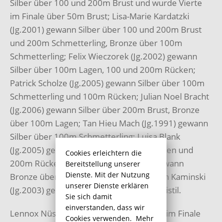
Silber über 100 und 200m Brust und wurde Vierte
im Finale über 50m Brust; Lisa-Marie Kardatzki
(Jg.2001) gewann Silber über 100 und 200m Brust
und 200m Schmetterling, Bronze über 100m
Schmetterling; Felix Wieczorek (Jg.2002) gewann
Silber über 100m Lagen, 100 und 200m Rücken;
Patrick Scholze (Jg.2005) gewann Silber über 100m
Schmetterling und 100m Rücken; Julian Noel Bracht
(Jg.2006) gewann Silber über 200m Brust, Bronze
über 100m Lagen; Tan Hieu Mach (Jg.1991) gewann
Silber über 100m Schmetterling; Luisa Blank
(Jg.2005) gewann Bronze über 100m Lagen und
Cookies erleichtern die
200m Rücken; Alexa Haase (Jg.2004) gewann
Bereitstellung unserer
Dienste. Mit der Nutzung
Bronze über 200m Brust und Kevin-Noah Kaminski
unserer Dienste erklären
(Jg.2003) gewann Bronze über 100m Freistil.
Sie sich damit
einverstanden, dass wir
Lennox Nüsken (Jg.2004) wurde Fünfter im Finale
Cookies verwenden.
Mehr