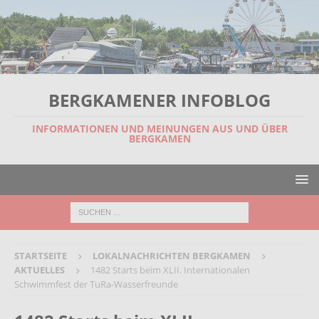
BERGKAMENER INFOBLOG
INFORMATIONEN UND MEINUNGEN AUS UND ÜBER
BERGKAMEN
STARTSEITE
LOKALNACHRICHTEN BERGKAMEN
AKTUELLES
1482 Starts beim XLII. Internationalen
Schwimmfest der TuRa-Wasserfreunde