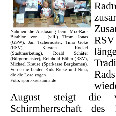
Radr
zusa
Zusa
Nahmen die Auslosung beim Mix-Rad-
Biathlon vor – (v.li.) Timm Jonas
RSV
(GSW), Jan Tschernoster, Timo Göke
(RSV), Karsten Rockel
län
(Stadtmarketing), Roald Schäfer
(Bürgermeister), Reinhold Böhm (RSV),
Trad
Michael Krause (Sparkasse Bergkamen).
Vorne die beiden Kids Rieke und Nina,
Rads
die die Lose zogen.
Foto: sport-kreisunna.de
wie
August steigt die v
Schirmherrschaft des 