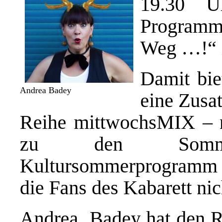
19.30 U
Programm
Weg …!“ i
Damit biet
Andrea Badey
eine Zusa
Reihe mittwochsMIX – ni
zu den Somme
Kultursommerprogramm in
die Fans des Kabarett nic
Andrea Badey hat den Ro