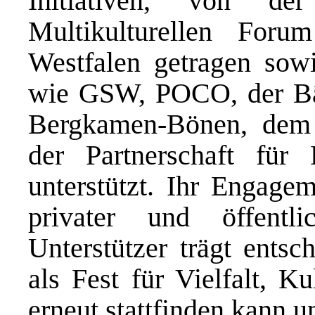
Initiativen, von d
Multikulturellen Fo
Westfalen getragen sow
wie GSW, POCO, der Bäc
Bergkamen-Bönen, dem
der Partnerschaft fü
unterstützt. Ihr Engagem
privater und öffentli
Unterstützer trägt entsc
als Fest für Vielfalt, K
erneut stattfinden kann u