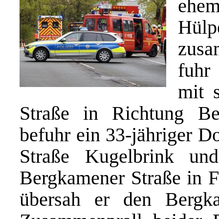
ehem
Hül
zusam
fuhr
mit 
Straße in Richtung Be
befuhr ein 33-jähriger D
Straße Kugelbrink un
Bergkamener Straße in F
übersah er den Berg