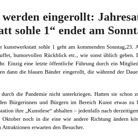
werden eingerollt: Jahresa
tt sohle 1“ endet am Sonn
der kunstwerkstatt sohle 1 geht am kommenden Sonntag,23. 
uffet, humorvollen Rückblick etc., wie sonst üblich geben
hr. Einzig eine letzte öffentliche Führung durch ein Mitgli
en dann die blauen Bänder eingerollt, die während der Daue
h durch die Pandemie nicht unterkriegen. Hatten sie schon 
den Bürgerinnen und Bürgern im Bereich Kunst etwas zu b
tation ihre „Kunstlese“ abhalten – jedenfalls nach derzeiti
8. Oktober noch in die eine wie andere Richtung ändern kö
 Attraktionen erwarten den Besucher.