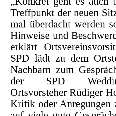
„Konkret geht es auch u
Treffpunkt der neuen Sit
mal überdacht werden so
Hinweise und Beschwerde
erklärt Ortsvereinsvors
SPD lädt zu dem
Ortst
Nachbarn zum Gespräch
der SPD Weddin
Ortsvorsteher
Rüdiger H
Kritik oder Anregungen 
auf viele gute Gespräch